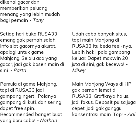
dikenal gacor dan
memberikan peluang
menang yang lebih mudah
bagi pemain
- Tony
Setiap hari buka RUSA33
Udah coba banyak situs,
emang gak pernah salah.
tapi main Mahjong di
Info slot gacornya akurat,
RUSA33 itu beda feel-nya.
apalagi untuk game
Lebih hoki, pola gampang
Mahjong. Selalu ada yang
keluar. Dapet maxwin 20
gacor, jadi gak bosen main di
juta di sini, gak kecewa!
-
sini.
- Parta
Mikey
Pemula di game Mahjong,
Main Mahjong Ways di HP
tapi di RUSA33 jadi
gak pernah lemot di
gampang ngerti. Polanya
RUSA33. Grafiknya halus,
gampang diikuti, dan sering
jadi fokus. Deposit pulsa juga
dapet free spin.
cepet, jadi gak ganggu
Recommended banget buat
konsentrasi main. Top!
- Adi
yang baru coba!
- Nathan