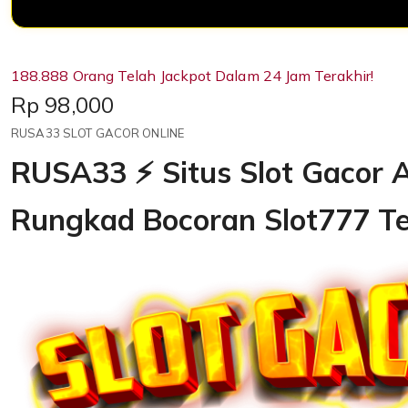
188.888 Orang Telah Jackpot Dalam 24 Jam Terakhir!
Price:
Rp 98,000
RUSA33 SLOT GACOR ONLINE
RUSA33 ⚡ Situs Slot Gacor A
Rungkad Bocoran Slot777 T