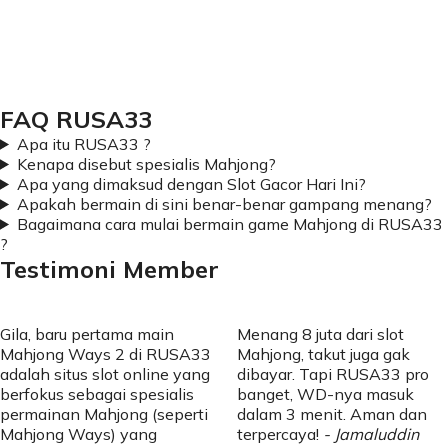
Loading...
FAQ RUSA33
Apa itu RUSA33 ?
Kenapa disebut spesialis Mahjong?
Apa yang dimaksud dengan Slot Gacor Hari Ini?
Apakah bermain di sini benar-benar gampang menang?
Bagaimana cara mulai bermain game Mahjong di RUSA33
?
Testimoni Member
Gila, baru pertama main
Menang 8 juta dari slot
Mahjong Ways 2 di RUSA33
Mahjong, takut juga gak
adalah situs slot online yang
dibayar. Tapi RUSA33 pro
berfokus sebagai spesialis
banget, WD-nya masuk
permainan Mahjong (seperti
dalam 3 menit. Aman dan
Mahjong Ways) yang
terpercaya!
- Jamaluddin