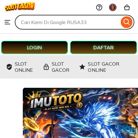
RUSA33
Skip
to
Search
Browse
ontent
for
items
or
shops
LOGIN
DAFTAR
SLOT
SLOT
SLOT GACOR
ONLINE
GACOR
ONLINE