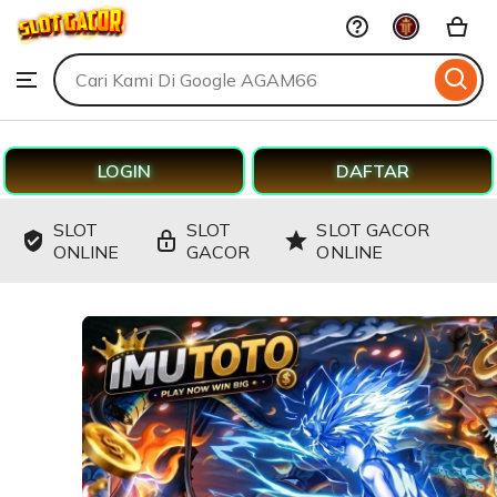
AGAM66
Skip
to
Search
Browse
ontent
for
items
or
shops
LOGIN
DAFTAR
SLOT
SLOT
SLOT GACOR
ONLINE
GACOR
ONLINE