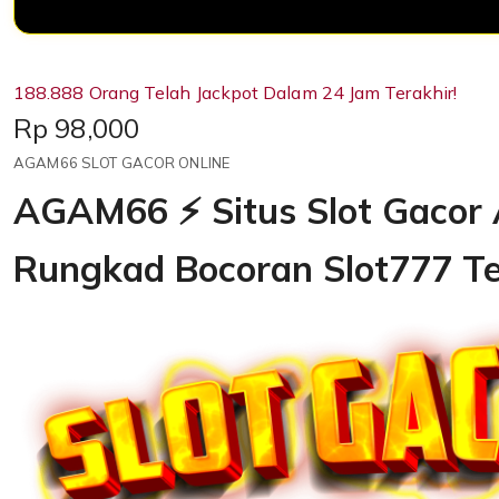
188.888 Orang Telah Jackpot Dalam 24 Jam Terakhir!
Price:
Rp 98,000
AGAM66 SLOT GACOR ONLINE
AGAM66 ⚡ Situs Slot Gacor 
Rungkad Bocoran Slot777 T