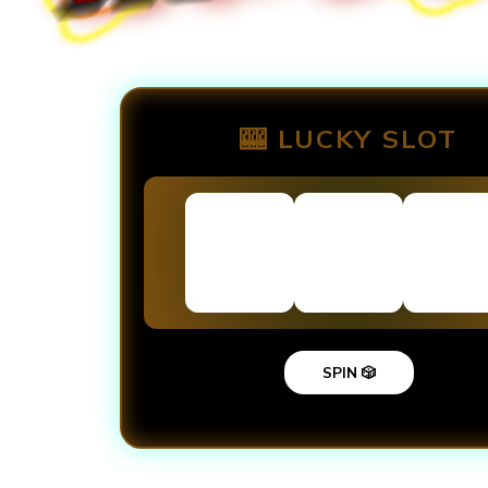
🎰 LUCKY SLOT
SPIN 🎲